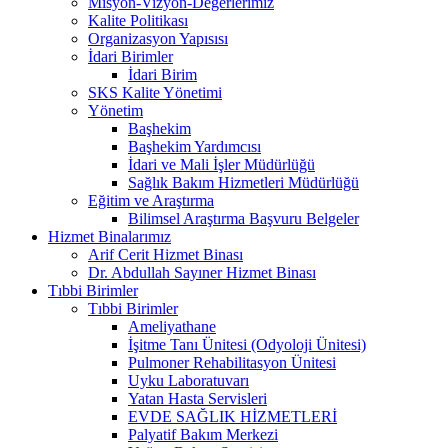
Misyon-Vizyon-Değerlerimiz
Kalite Politikası
Organizasyon Yapısısı
İdari Birimler
İdari Birim
SKS Kalite Yönetimi
Yönetim
Başhekim
Başhekim Yardımcısı
İdari ve Mali İşler Müdürlüğü
Sağlık Bakım Hizmetleri Müdürlüğü
Eğitim ve Araştırma
Bilimsel Araştırma Başvuru Belgeler
Hizmet Binalarımız
Arif Cerit Hizmet Binası
Dr. Abdullah Sayıner Hizmet Binası
Tıbbi Birimler
Tıbbi Birimler
Ameliyathane
İşitme Tanı Ünitesi (Odyoloji Ünitesi)
Pulmoner Rehabilitasyon Ünitesi
Uyku Laboratuvarı
Yatan Hasta Servisleri
EVDE SAĞLIK HİZMETLERİ
Palyatif Bakım Merkezi