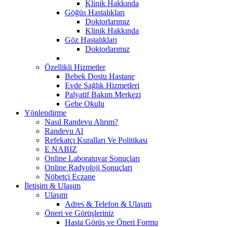
Klinik Hakkında
Göğüs Hastalıkları
Doktorlarımız
Klinik Hakkında
Göz Hastalıkları
Doktorlarımız
Özellikli Hizmetler
Bebek Dostu Hastane
Evde Sağlık Hizmetleri
Palyatif Bakım Merkezi
Gebe Okulu
Yönlendirme
Nasıl Randevu Alırım?
Randevu Al
Refekatçı Kuralları Ve Politikası
E NABIZ
Online Laboratuvar Sonuçları
Online Radyoloji Sonuçları
Nöbetçi Eczane
İletişim & Ulaşım
Ulaşım
Adres & Telefon & Ulaşım
Öneri ve Görüşleriniz
Hasta Görüş ve Öneri Formu