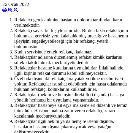
26 Ocak 2022
Refakatçı gereksinimine hastanın doktoru tarafından karar
verilmektedir.
Refakatçı sayısı bir kişiyle sınırlıdır. Birden fazla refakatçinin
bulunması gereksiz yere kalabalık oluşturacağı ve hastanenin
işleyişini engelleyebileceği için bir refakatçı yeterli
bulunmuştur.
Kadın servisinde erkek refakatçı kalamaz.
Refakatçılar adlarına düzenlenmiş refakat kimlik kartlarını
sürekli takılı tutmak mecburiyetindedirler.
Refakatçılar hastane kurallarına uymalıdırlar. İhlali halinde,
ilgili kişinin refakat durumu kabul edilmeyecektir.
Özel oda dışındaki refakatçılara yatak verilme mecburiyeti
yoktur. Refakatçılar istirahat edebilmek için hasta odalarında
bulunan refakatçı koltuklarını kullanabilirler.
Refakatçılar (hekim ve hemşire direktifleri dışında) hastaya
yönelik herhangi bir uygulama yapmamalıdır.
Refakatçılar hastaneye ait eşya malzemeleri düzenli ve temiz
tutmalıdır. Hastane malına zarar veren refakatçı, zararı
karşılamak mecburiyetindedir.
Refakatçılar ilgili hekim ya da hemşire istemi dışında,
hastaların hastane dışına çıkarmayacak veya yatağını
değiştirmeyecektir.