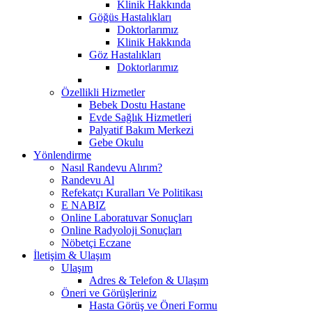
Klinik Hakkında
Göğüs Hastalıkları
Doktorlarımız
Klinik Hakkında
Göz Hastalıkları
Doktorlarımız
Özellikli Hizmetler
Bebek Dostu Hastane
Evde Sağlık Hizmetleri
Palyatif Bakım Merkezi
Gebe Okulu
Yönlendirme
Nasıl Randevu Alırım?
Randevu Al
Refekatçı Kuralları Ve Politikası
E NABIZ
Online Laboratuvar Sonuçları
Online Radyoloji Sonuçları
Nöbetçi Eczane
İletişim & Ulaşım
Ulaşım
Adres & Telefon & Ulaşım
Öneri ve Görüşleriniz
Hasta Görüş ve Öneri Formu