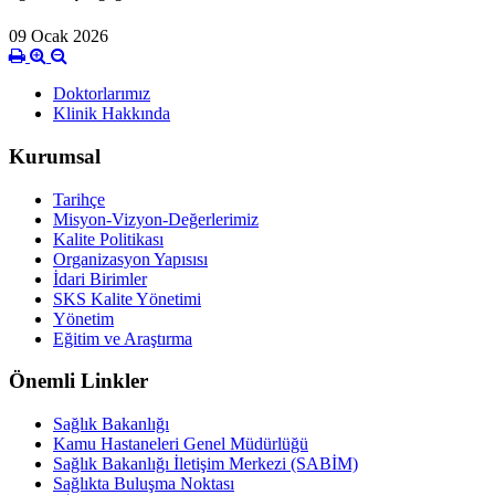
09 Ocak 2026
Doktorlarımız
Klinik Hakkında
Kurumsal
Tarihçe
Misyon-Vizyon-Değerlerimiz
Kalite Politikası
Organizasyon Yapısısı
İdari Birimler
SKS Kalite Yönetimi
Yönetim
Eğitim ve Araştırma
Önemli Linkler
Sağlık Bakanlığı
Kamu Hastaneleri Genel Müdürlüğü
Sağlık Bakanlığı İletişim Merkezi (SABİM)
Sağlıkta Buluşma Noktası