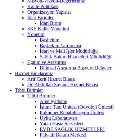
Misyon-Vizyon-Değerlerimiz
Kalite Politikası
Organizasyon Yapısısı
İdari Birimler
İdari Birim
SKS Kalite Yönetimi
Yönetim
Başhekim
Başhekim Yardımcısı
İdari ve Mali İşler Müdürlüğü
Sağlık Bakım Hizmetleri Müdürlüğü
Eğitim ve Araştırma
Bilimsel Araştırma Başvuru Belgeler
Hizmet Binalarımız
Arif Cerit Hizmet Binası
Dr. Abdullah Sayıner Hizmet Binası
Tıbbi Birimler
Tıbbi Birimler
Ameliyathane
İşitme Tanı Ünitesi (Odyoloji Ünitesi)
Pulmoner Rehabilitasyon Ünitesi
Uyku Laboratuvarı
Yatan Hasta Servisleri
EVDE SAĞLIK HİZMETLERİ
Palyatif Bakım Merkezi