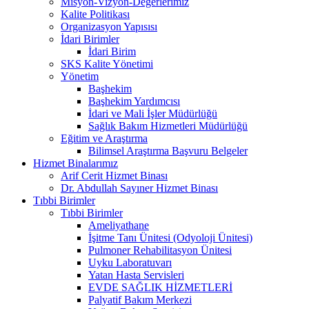
Misyon-Vizyon-Değerlerimiz
Kalite Politikası
Organizasyon Yapısısı
İdari Birimler
İdari Birim
SKS Kalite Yönetimi
Yönetim
Başhekim
Başhekim Yardımcısı
İdari ve Mali İşler Müdürlüğü
Sağlık Bakım Hizmetleri Müdürlüğü
Eğitim ve Araştırma
Bilimsel Araştırma Başvuru Belgeler
Hizmet Binalarımız
Arif Cerit Hizmet Binası
Dr. Abdullah Sayıner Hizmet Binası
Tıbbi Birimler
Tıbbi Birimler
Ameliyathane
İşitme Tanı Ünitesi (Odyoloji Ünitesi)
Pulmoner Rehabilitasyon Ünitesi
Uyku Laboratuvarı
Yatan Hasta Servisleri
EVDE SAĞLIK HİZMETLERİ
Palyatif Bakım Merkezi