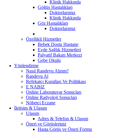
Klinik Hakkında
Göğüs Hastalıkları
Doktorlarımız
Klinik Hakkında
Göz Hastalıkları
Doktorlarımız
Özellikli Hizmetler
Bebek Dostu Hastane
Evde Sağlık Hizmetleri
Palyatif Bakım Merkezi
Gebe Okulu
Yönlendirme
Nasıl Randevu Alırım?
Randevu Al
Refekatçı Kuralları Ve Politikası
E NABIZ
Online Laboratuvar Sonuçları
Online Radyoloji Sonuçları
Nöbetçi Eczane
İletişim & Ulaşım
Ulaşım
Adres & Telefon & Ulaşım
Öneri ve Görüşleriniz
Hasta Görüş ve Öneri Formu