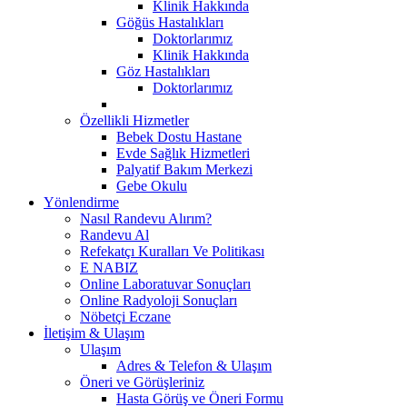
Klinik Hakkında
Göğüs Hastalıkları
Doktorlarımız
Klinik Hakkında
Göz Hastalıkları
Doktorlarımız
Özellikli Hizmetler
Bebek Dostu Hastane
Evde Sağlık Hizmetleri
Palyatif Bakım Merkezi
Gebe Okulu
Yönlendirme
Nasıl Randevu Alırım?
Randevu Al
Refekatçı Kuralları Ve Politikası
E NABIZ
Online Laboratuvar Sonuçları
Online Radyoloji Sonuçları
Nöbetçi Eczane
İletişim & Ulaşım
Ulaşım
Adres & Telefon & Ulaşım
Öneri ve Görüşleriniz
Hasta Görüş ve Öneri Formu