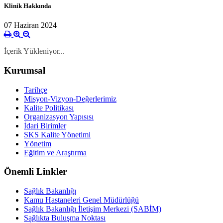
Klinik Hakkında
07 Haziran 2024
İçerik Yükleniyor...
Kurumsal
Tarihçe
Misyon-Vizyon-Değerlerimiz
Kalite Politikası
Organizasyon Yapısısı
İdari Birimler
SKS Kalite Yönetimi
Yönetim
Eğitim ve Araştırma
Önemli Linkler
Sağlık Bakanlığı
Kamu Hastaneleri Genel Müdürlüğü
Sağlık Bakanlığı İletişim Merkezi (SABİM)
Sağlıkta Buluşma Noktası