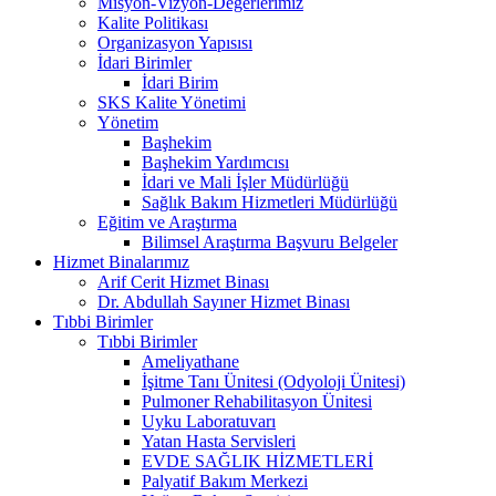
Misyon-Vizyon-Değerlerimiz
Kalite Politikası
Organizasyon Yapısısı
İdari Birimler
İdari Birim
SKS Kalite Yönetimi
Yönetim
Başhekim
Başhekim Yardımcısı
İdari ve Mali İşler Müdürlüğü
Sağlık Bakım Hizmetleri Müdürlüğü
Eğitim ve Araştırma
Bilimsel Araştırma Başvuru Belgeler
Hizmet Binalarımız
Arif Cerit Hizmet Binası
Dr. Abdullah Sayıner Hizmet Binası
Tıbbi Birimler
Tıbbi Birimler
Ameliyathane
İşitme Tanı Ünitesi (Odyoloji Ünitesi)
Pulmoner Rehabilitasyon Ünitesi
Uyku Laboratuvarı
Yatan Hasta Servisleri
EVDE SAĞLIK HİZMETLERİ
Palyatif Bakım Merkezi