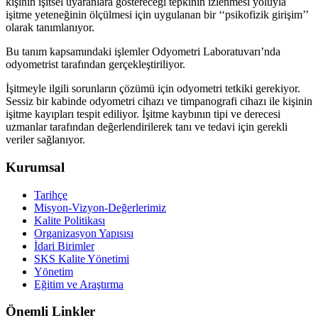
kişinin işitsel uyaranlara göstereceği tepkinin izlenmesi yoluyla
işitme yeteneğinin ölçülmesi için uygulanan bir ‘‘psikofizik girişim’’
olarak tanımlanıyor.
Bu tanım kapsamındaki işlemler Odyometri Laboratuvarı’nda
odyometrist tarafından gerçekleştiriliyor.
İşitmeyle ilgili sorunların çözümü için odyometri tetkiki gerekiyor.
Sessiz bir kabinde odyometri cihazı ve timpanografi cihazı ile kişinin
işitme kayıpları tespit ediliyor. İşitme kaybının tipi ve derecesi
uzmanlar tarafından değerlendirilerek tanı ve tedavi için gerekli
veriler sağlanıyor.
Kurumsal
Tarihçe
Misyon-Vizyon-Değerlerimiz
Kalite Politikası
Organizasyon Yapısısı
İdari Birimler
SKS Kalite Yönetimi
Yönetim
Eğitim ve Araştırma
Önemli Linkler