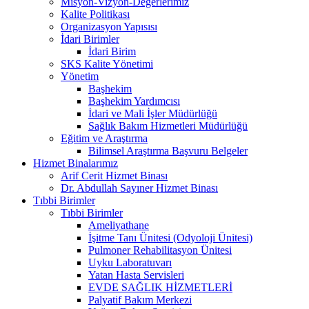
Misyon-Vizyon-Değerlerimiz
Kalite Politikası
Organizasyon Yapısısı
İdari Birimler
İdari Birim
SKS Kalite Yönetimi
Yönetim
Başhekim
Başhekim Yardımcısı
İdari ve Mali İşler Müdürlüğü
Sağlık Bakım Hizmetleri Müdürlüğü
Eğitim ve Araştırma
Bilimsel Araştırma Başvuru Belgeler
Hizmet Binalarımız
Arif Cerit Hizmet Binası
Dr. Abdullah Sayıner Hizmet Binası
Tıbbi Birimler
Tıbbi Birimler
Ameliyathane
İşitme Tanı Ünitesi (Odyoloji Ünitesi)
Pulmoner Rehabilitasyon Ünitesi
Uyku Laboratuvarı
Yatan Hasta Servisleri
EVDE SAĞLIK HİZMETLERİ
Palyatif Bakım Merkezi