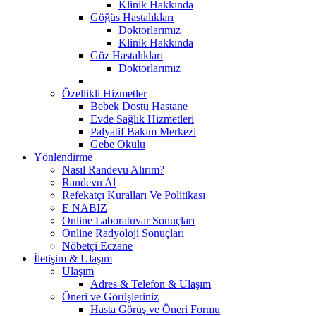
Klinik Hakkında
Göğüs Hastalıkları
Doktorlarımız
Klinik Hakkında
Göz Hastalıkları
Doktorlarımız
Özellikli Hizmetler
Bebek Dostu Hastane
Evde Sağlık Hizmetleri
Palyatif Bakım Merkezi
Gebe Okulu
Yönlendirme
Nasıl Randevu Alırım?
Randevu Al
Refekatçı Kuralları Ve Politikası
E NABIZ
Online Laboratuvar Sonuçları
Online Radyoloji Sonuçları
Nöbetçi Eczane
İletişim & Ulaşım
Ulaşım
Adres & Telefon & Ulaşım
Öneri ve Görüşleriniz
Hasta Görüş ve Öneri Formu