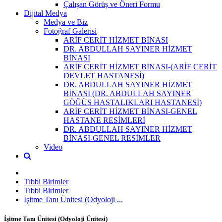
Çalışan Görüş ve Öneri Formu
Dijital Medya
Medya ve Biz
Fotoğraf Galerisi
ARİF CERİT HİZMET BİNASI
DR. ABDULLAH SAYINER HİZMET
BİNASI
ARİF CERİT HİZMET BİNASI-(ARİF CERİT
DEVLET HASTANESİ)
DR. ABDULLAH SAYINER HİZMET
BİNASI (DR. ABDULLAH SAYINER
GÖĞÜS HASTALIKLARI HASTANESİ)
ARİF CERİT HİZMET BİNASI-GENEL
HASTANE RESİMLERİ
DR. ABDULLAH SAYINER HİZMET
BİNASI-GENEL RESİMLER
Video
Tıbbi Birimler
Tıbbi Birimler
İşitme Tanı Ünitesi (Odyoloji ...
İşitme Tanı Ünitesi (Odyoloji Ünitesi)