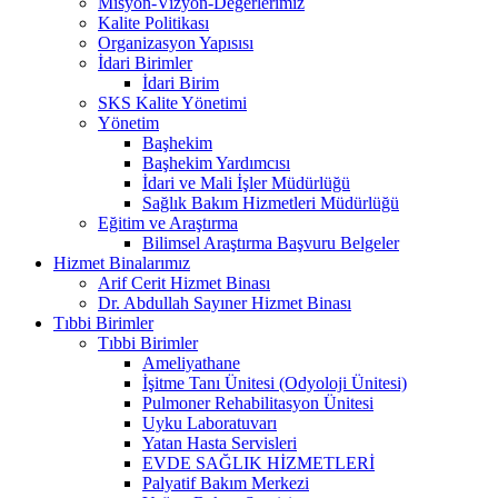
Misyon-Vizyon-Değerlerimiz
Kalite Politikası
Organizasyon Yapısısı
İdari Birimler
İdari Birim
SKS Kalite Yönetimi
Yönetim
Başhekim
Başhekim Yardımcısı
İdari ve Mali İşler Müdürlüğü
Sağlık Bakım Hizmetleri Müdürlüğü
Eğitim ve Araştırma
Bilimsel Araştırma Başvuru Belgeler
Hizmet Binalarımız
Arif Cerit Hizmet Binası
Dr. Abdullah Sayıner Hizmet Binası
Tıbbi Birimler
Tıbbi Birimler
Ameliyathane
İşitme Tanı Ünitesi (Odyoloji Ünitesi)
Pulmoner Rehabilitasyon Ünitesi
Uyku Laboratuvarı
Yatan Hasta Servisleri
EVDE SAĞLIK HİZMETLERİ
Palyatif Bakım Merkezi