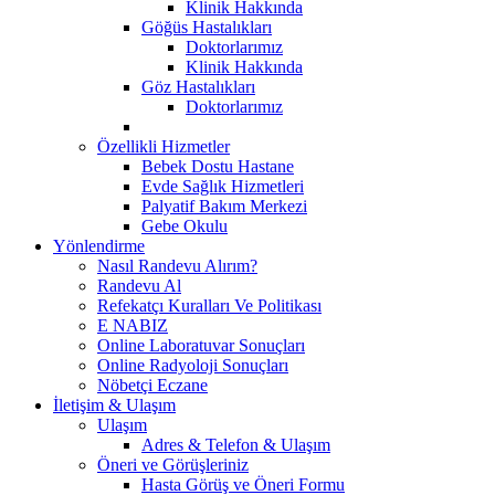
Klinik Hakkında
Göğüs Hastalıkları
Doktorlarımız
Klinik Hakkında
Göz Hastalıkları
Doktorlarımız
Özellikli Hizmetler
Bebek Dostu Hastane
Evde Sağlık Hizmetleri
Palyatif Bakım Merkezi
Gebe Okulu
Yönlendirme
Nasıl Randevu Alırım?
Randevu Al
Refekatçı Kuralları Ve Politikası
E NABIZ
Online Laboratuvar Sonuçları
Online Radyoloji Sonuçları
Nöbetçi Eczane
İletişim & Ulaşım
Ulaşım
Adres & Telefon & Ulaşım
Öneri ve Görüşleriniz
Hasta Görüş ve Öneri Formu