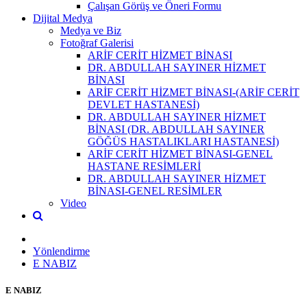
Çalışan Görüş ve Öneri Formu
Dijital Medya
Medya ve Biz
Fotoğraf Galerisi
ARİF CERİT HİZMET BİNASI
DR. ABDULLAH SAYINER HİZMET
BİNASI
ARİF CERİT HİZMET BİNASI-(ARİF CERİT
DEVLET HASTANESİ)
DR. ABDULLAH SAYINER HİZMET
BİNASI (DR. ABDULLAH SAYINER
GÖĞÜS HASTALIKLARI HASTANESİ)
ARİF CERİT HİZMET BİNASI-GENEL
HASTANE RESİMLERİ
DR. ABDULLAH SAYINER HİZMET
BİNASI-GENEL RESİMLER
Video
Yönlendirme
E NABIZ
E NABIZ