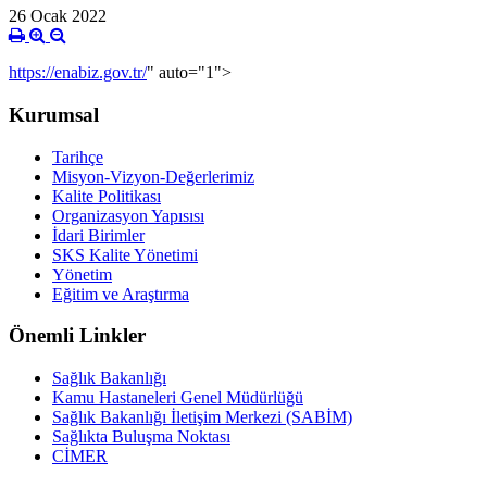
26 Ocak 2022
https://enabiz.gov.tr/
" auto="1">
Kurumsal
Tarihçe
Misyon-Vizyon-Değerlerimiz
Kalite Politikası
Organizasyon Yapısısı
İdari Birimler
SKS Kalite Yönetimi
Yönetim
Eğitim ve Araştırma
Önemli Linkler
Sağlık Bakanlığı
Kamu Hastaneleri Genel Müdürlüğü
Sağlık Bakanlığı İletişim Merkezi (SABİM)
Sağlıkta Buluşma Noktası
CİMER