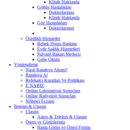
Klinik Hakkında
Göğüs Hastalıkları
Doktorlarımız
Klinik Hakkında
Göz Hastalıkları
Doktorlarımız
Özellikli Hizmetler
Bebek Dostu Hastane
Evde Sağlık Hizmetleri
Palyatif Bakım Merkezi
Gebe Okulu
Yönlendirme
Nasıl Randevu Alırım?
Randevu Al
Refekatçı Kuralları Ve Politikası
E NABIZ
Online Laboratuvar Sonuçları
Online Radyoloji Sonuçları
Nöbetçi Eczane
İletişim & Ulaşım
Ulaşım
Adres & Telefon & Ulaşım
Öneri ve Görüşleriniz
Hasta Görüş ve Öneri Formu