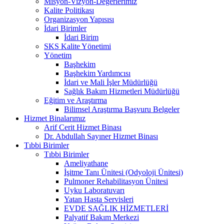
Misyon-Vizyon-Değerlerimiz
Kalite Politikası
Organizasyon Yapısısı
İdari Birimler
İdari Birim
SKS Kalite Yönetimi
Yönetim
Başhekim
Başhekim Yardımcısı
İdari ve Mali İşler Müdürlüğü
Sağlık Bakım Hizmetleri Müdürlüğü
Eğitim ve Araştırma
Bilimsel Araştırma Başvuru Belgeler
Hizmet Binalarımız
Arif Cerit Hizmet Binası
Dr. Abdullah Sayıner Hizmet Binası
Tıbbi Birimler
Tıbbi Birimler
Ameliyathane
İşitme Tanı Ünitesi (Odyoloji Ünitesi)
Pulmoner Rehabilitasyon Ünitesi
Uyku Laboratuvarı
Yatan Hasta Servisleri
EVDE SAĞLIK HİZMETLERİ
Palyatif Bakım Merkezi