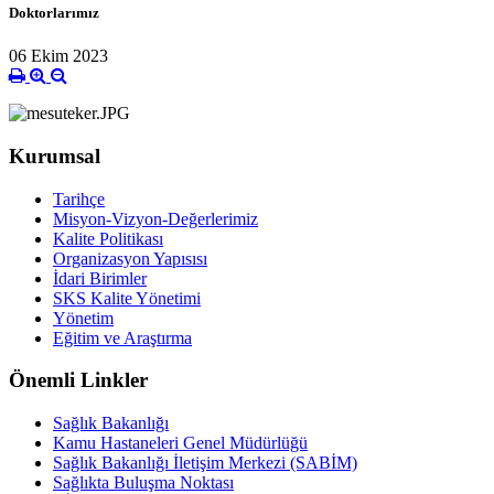
Doktorlarımız
06 Ekim 2023
Kurumsal
Tarihçe
Misyon-Vizyon-Değerlerimiz
Kalite Politikası
Organizasyon Yapısısı
İdari Birimler
SKS Kalite Yönetimi
Yönetim
Eğitim ve Araştırma
Önemli Linkler
Sağlık Bakanlığı
Kamu Hastaneleri Genel Müdürlüğü
Sağlık Bakanlığı İletişim Merkezi (SABİM)
Sağlıkta Buluşma Noktası