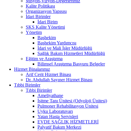
Misyon-Vizyon-Değerlerimiz
Kalite Politikası
Organizasyon Yapısısı
İdari Birimler
İdari Birim
SKS Kalite Yönetimi
Yönetim
Başhekim
Başhekim Yardımcısı
İdari ve Mali İşler Müdürlüğü
Sağlık Bakım Hizmetleri Müdürlüğü
Eğitim ve Araştırma
Bilimsel Araştırma Başvuru Belgeler
Hizmet Binalarımız
Arif Cerit Hizmet Binası
Dr. Abdullah Sayıner Hizmet Binası
Tıbbi Birimler
Tıbbi Birimler
Ameliyathane
İşitme Tanı Ünitesi (Odyoloji Ünitesi)
Pulmoner Rehabilitasyon Ünitesi
Uyku Laboratuvarı
Yatan Hasta Servisleri
EVDE SAĞLIK HİZMETLERİ
Palyatif Bakım Merkezi