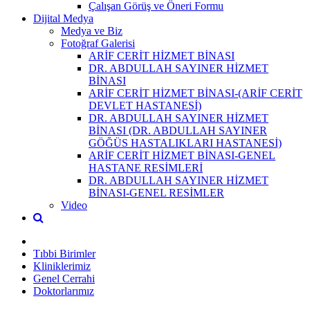
Çalışan Görüş ve Öneri Formu
Dijital Medya
Medya ve Biz
Fotoğraf Galerisi
ARİF CERİT HİZMET BİNASI
DR. ABDULLAH SAYINER HİZMET
BİNASI
ARİF CERİT HİZMET BİNASI-(ARİF CERİT
DEVLET HASTANESİ)
DR. ABDULLAH SAYINER HİZMET
BİNASI (DR. ABDULLAH SAYINER
GÖĞÜS HASTALIKLARI HASTANESİ)
ARİF CERİT HİZMET BİNASI-GENEL
HASTANE RESİMLERİ
DR. ABDULLAH SAYINER HİZMET
BİNASI-GENEL RESİMLER
Video
Tıbbi Birimler
Kliniklerimiz
Genel Cerrahi
Doktorlarımız