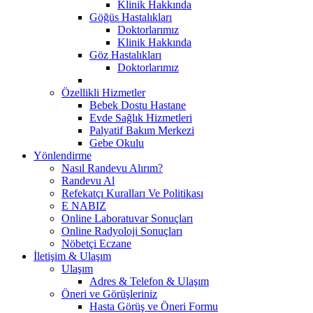
Klinik Hakkında
Göğüs Hastalıkları
Doktorlarımız
Klinik Hakkında
Göz Hastalıkları
Doktorlarımız
Özellikli Hizmetler
Bebek Dostu Hastane
Evde Sağlık Hizmetleri
Palyatif Bakım Merkezi
Gebe Okulu
Yönlendirme
Nasıl Randevu Alırım?
Randevu Al
Refekatçı Kuralları Ve Politikası
E NABIZ
Online Laboratuvar Sonuçları
Online Radyoloji Sonuçları
Nöbetçi Eczane
İletişim & Ulaşım
Ulaşım
Adres & Telefon & Ulaşım
Öneri ve Görüşleriniz
Hasta Görüş ve Öneri Formu