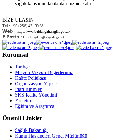
sağlık kapsamında olanları hizmete alır.
BİZE ULAŞIN
Tel
: +90 (258)
431 30 86
Web
:
http://www.buldanghh.saglik.gov.tr/
E-Posta
:
buldanghh@saglik.gov.tr
Kurumsal
Tarihçe
Misyon-Vizyon-Değerlerimiz
Kalite Politikası
Organizasyon Yapısısı
İdari Birimler
SKS Kalite Yönetimi
Yönetim
Eğitim ve Araştırma
Önemli Linkler
Sağlık Bakanlığı
Kamu Hastaneleri Genel Müdürlüğü