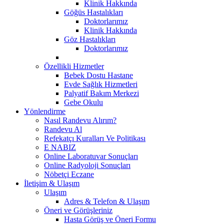
Klinik Hakkında
Göğüs Hastalıkları
Doktorlarımız
Klinik Hakkında
Göz Hastalıkları
Doktorlarımız
Özellikli Hizmetler
Bebek Dostu Hastane
Evde Sağlık Hizmetleri
Palyatif Bakım Merkezi
Gebe Okulu
Yönlendirme
Nasıl Randevu Alırım?
Randevu Al
Refekatçı Kuralları Ve Politikası
E NABIZ
Online Laboratuvar Sonuçları
Online Radyoloji Sonuçları
Nöbetçi Eczane
İletişim & Ulaşım
Ulaşım
Adres & Telefon & Ulaşım
Öneri ve Görüşleriniz
Hasta Görüş ve Öneri Formu