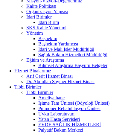
Misyon-Vizyon-Değerlerimiz
Kalite Politikası
Organizasyon Yapısısı
İdari Birimler
İdari Birim
SKS Kalite Yönetimi
Yönetim
Başhekim
Başhekim Yardımcısı
İdari ve Mali İşler Müdürlüğü
Sağlık Bakım Hizmetleri Müdürlüğü
Eğitim ve Araştırma
Bilimsel Araştırma Başvuru Belgeler
Hizmet Binalarımız
Arif Cerit Hizmet Binası
Dr. Abdullah Sayıner Hizmet Binası
Tıbbi Birimler
Tıbbi Birimler
Ameliyathane
İşitme Tanı Ünitesi (Odyoloji Ünitesi)
Pulmoner Rehabilitasyon Ünitesi
Uyku Laboratuvarı
Yatan Hasta Servisleri
EVDE SAĞLIK HİZMETLERİ
Palyatif Bakım Merkezi