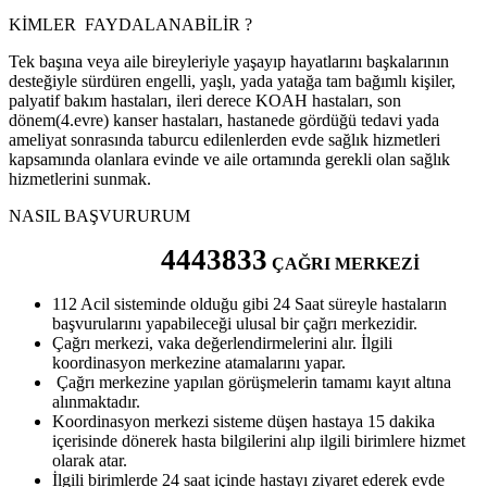
KİMLER FAYDALANABİLİR ?
Tek başına veya aile bireyleriyle yaşayıp hayatlarını başkalarının
desteğiyle sürdüren engelli, yaşlı, yada yatağa tam bağımlı kişiler,
palyatif bakım hastaları, ileri derece KOAH hastaları, son
dönem(4.evre) kanser hastaları, hastanede gördüğü tedavi yada
ameliyat sonrasında taburcu edilenlerden evde sağlık hizmetleri
kapsamında olanlara evinde ve aile ortamında gerekli olan sağlık
hizmetlerini sunmak.
NASIL BAŞVURURUM
4443833
ÇAĞRI MERKEZİ
112 Acil sisteminde olduğu gibi 24 Saat süreyle hastaların
başvurularını yapabileceği ulusal bir çağrı merkezidir.
Çağrı merkezi, vaka değerlendirmelerini alır. İlgili
koordinasyon merkezine atamalarını yapar.
Çağrı merkezine yapılan görüşmelerin tamamı kayıt altına
alınmaktadır.
Koordinasyon merkezi sisteme düşen hastaya 15 dakika
içerisinde dönerek hasta bilgilerini alıp ilgili birimlere hizmet
olarak atar.
İlgili birimlerde 24 saat içinde hastayı ziyaret ederek evde