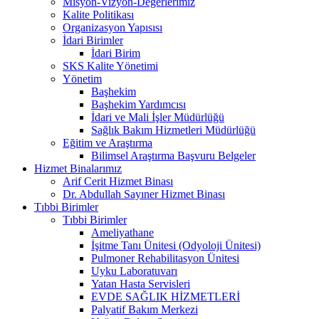
Misyon-Vizyon-Değerlerimiz
Kalite Politikası
Organizasyon Yapısısı
İdari Birimler
İdari Birim
SKS Kalite Yönetimi
Yönetim
Başhekim
Başhekim Yardımcısı
İdari ve Mali İşler Müdürlüğü
Sağlık Bakım Hizmetleri Müdürlüğü
Eğitim ve Araştırma
Bilimsel Araştırma Başvuru Belgeler
Hizmet Binalarımız
Arif Cerit Hizmet Binası
Dr. Abdullah Sayıner Hizmet Binası
Tıbbi Birimler
Tıbbi Birimler
Ameliyathane
İşitme Tanı Ünitesi (Odyoloji Ünitesi)
Pulmoner Rehabilitasyon Ünitesi
Uyku Laboratuvarı
Yatan Hasta Servisleri
EVDE SAĞLIK HİZMETLERİ
Palyatif Bakım Merkezi