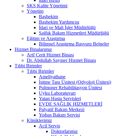
İdari Birim
SKS Kalite Yönetimi
Yönetim
Başhekim
Başhekim Yardımcısı
İdari ve Mali İşler Müdürlüğü
Sağlık Bakım Hizmetleri Müdürlüğü
Eğitim ve Araştırma
Bilimsel Araştırma Başvuru Belgeler
Hizmet Binalarımız
Arif Cerit Hizmet Binası
Dr. Abdullah Sayıner Hizmet Binası
Tıbbi Birimler
Tıbbi Birimler
Ameliyathane
İşitme Tanı Ünitesi (Odyoloji Ünitesi)
Pulmoner Rehabilitasyon Ünitesi
Uyku Laboratuvarı
Yatan Hasta Servisleri
EVDE SAĞLIK HİZMETLERİ
Palyatif Bakım Merkezi
Yoğun Bakım Servisi
Kliniklerimiz
Acil Servis
Doktorlarımız