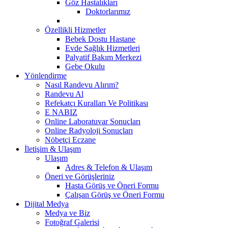
Göz Hastalıkları
Doktorlarımız
Özellikli Hizmetler
Bebek Dostu Hastane
Evde Sağlık Hizmetleri
Palyatif Bakım Merkezi
Gebe Okulu
Yönlendirme
Nasıl Randevu Alırım?
Randevu Al
Refekatçı Kuralları Ve Politikası
E NABIZ
Online Laboratuvar Sonuçları
Online Radyoloji Sonuçları
Nöbetçi Eczane
İletişim & Ulaşım
Ulaşım
Adres & Telefon & Ulaşım
Öneri ve Görüşleriniz
Hasta Görüş ve Öneri Formu
Çalışan Görüş ve Öneri Formu
Dijital Medya
Medya ve Biz
Fotoğraf Galerisi