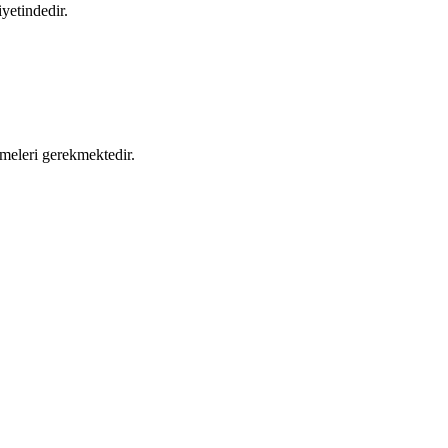
iyetindedir.
irmeleri gerekmektedir.