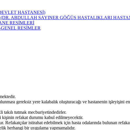
 DEVLET HASTANESİ)
 (DR. ABDULLAH SAYINER GÖĞÜS HASTALIKLARI HASTAN
ANE RESİMLERİ
-GENEL RESİMLER
lmektedir.
 bulunması gereksiz yere kalabalık oluşturacağı ve hastanenin işleyişini e
li takılı tutmak mecburiyetindedirler.
gili kişinin refakat durumu kabul edilmeyecektir.
. Refakatçılar istirahat edebilmek için hasta odalarında bulunan refakatç
önelik herhangi bir uygulama yapmamalıdır.