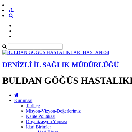
DENİZLİ İL SAĞLIK MÜDÜRLÜĞÜ
BULDAN GÖĞÜS HASTALIK
Kurumsal
Tarihçe
Misyon-Vizyon-Değerlerimiz
Kalite Politikası
Organizasyon Yapısısı
İdari Birimler