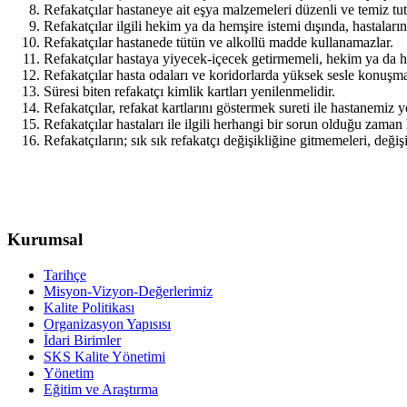
Refakatçılar hastaneye ait eşya malzemeleri düzenli ve temiz tu
Refakatçılar ilgili hekim ya da hemşire istemi dışında, hastalar
Refakatçılar hastanede tütün ve alkollü madde kullanamazlar.
Refakatçılar hastaya yiyecek-içecek getirmemeli, hekim ya da 
Refakatçılar hasta odaları ve koridorlarda yüksek sesle konuşmam
Süresi biten refakatçı kimlik kartları yenilenmelidir.
Refakatçılar, refakat kartlarını göstermek sureti ile hastanemiz 
Refakatçılar hastaları ile ilgili herhangi bir sorun olduğu zama
Refakatçıların; sık sık refakatçı değişikliğine gitmemeleri, değ
Kurumsal
Tarihçe
Misyon-Vizyon-Değerlerimiz
Kalite Politikası
Organizasyon Yapısısı
İdari Birimler
SKS Kalite Yönetimi
Yönetim
Eğitim ve Araştırma