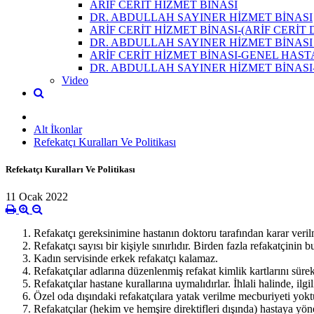
ARİF CERİT HİZMET BİNASI
DR. ABDULLAH SAYINER HİZMET BİNASI
ARİF CERİT HİZMET BİNASI-(ARİF CERİT
DR. ABDULLAH SAYINER HİZMET BİNASI
ARİF CERİT HİZMET BİNASI-GENEL HAST
DR. ABDULLAH SAYINER HİZMET BİNASI
Video
Alt İkonlar
Refekatçı Kuralları Ve Politikası
Refekatçı Kuralları Ve Politikası
11 Ocak 2022
Refakatçı gereksinimine hastanın doktoru tarafından karar veri
Refakatçı sayısı bir kişiyle sınırlıdır. Birden fazla refakatçinin
Kadın servisinde erkek refakatçı kalamaz.
Refakatçılar adlarına düzenlenmiş refakat kimlik kartlarını sürek
Refakatçılar hastane kurallarına uymalıdırlar. İhlali halinde, il
Özel oda dışındaki refakatçılara yatak verilme mecburiyeti yoktur
Refakatçılar (hekim ve hemşire direktifleri dışında) hastaya y