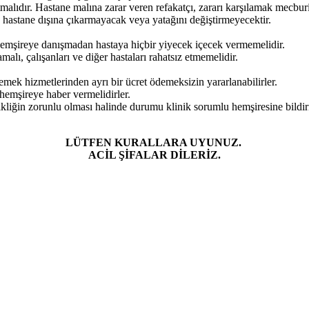
tmalıdır. Hastane malına zarar veren refakatçı, zararı karşılamak mecbur
ın hastane dışına çıkarmayacak veya yatağını değiştirmeyecektir.
hemşireye danışmadan hastaya hiçbir yiyecek içecek vermemelidir.
alı, çalışanları ve diğer hastaları rahatsız etmemelidir.
yemek hizmetlerinden ayrı bir ücret ödemeksizin yararlanabilirler.
n hemşireye haber vermelidirler.
işikliğin zorunlu olması halinde durumu klinik sorumlu hemşiresine bild
LÜTFEN KURALLARA UYUNUZ.
ACİL ŞİFALAR DİLERİZ.