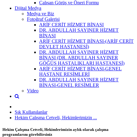
Çalışan Görüş ve Öneri Formu
Dijital Medya
Medya ve Biz
Fotoğraf Galerisi
ARİF CERİT HİZMET BİNASI
DR. ABDULLAH SAYINER HİZMET
BİNASI
ARİF CERİT HİZMET BİNASI-(ARİF CERİT
DEVLET HASTANESİ)
DR. ABDULLAH SAYINER HİZMET
BİNASI (DR. ABDULLAH SAYINER
GÖĞÜS HASTALIKLARI HASTANESİ)
ARİF CERİT HİZMET BİNASI-GENEL
HASTANE RESİMLERİ
DR. ABDULLAH SAYINER HİZMET
BİNASI-GENEL RESİMLER
Video
Sık Kullanılanlar
Hekim Çalışma Cetveli, Hekimlerimizin ...
Hekim Çalışma Cetveli, Hekimlerimizin aylık olarak çalışma
programlarını görebilirsiniz