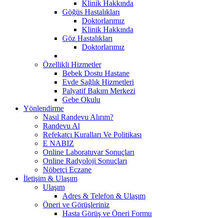
Klinik Hakkında
Göğüs Hastalıkları
Doktorlarımız
Klinik Hakkında
Göz Hastalıkları
Doktorlarımız
Özellikli Hizmetler
Bebek Dostu Hastane
Evde Sağlık Hizmetleri
Palyatif Bakım Merkezi
Gebe Okulu
Yönlendirme
Nasıl Randevu Alırım?
Randevu Al
Refekatçı Kuralları Ve Politikası
E NABIZ
Online Laboratuvar Sonuçları
Online Radyoloji Sonuçları
Nöbetçi Eczane
İletişim & Ulaşım
Ulaşım
Adres & Telefon & Ulaşım
Öneri ve Görüşleriniz
Hasta Görüş ve Öneri Formu