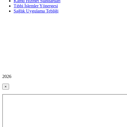
Kamu Hizmet Standartları
Tıbbi İşlemler Yönergesi
Sağlık Uygulama Tebliği
2026
×