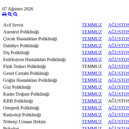
07 Ağustos 2026
Acil Servis
TEMMUZ
AĞUSTO
Anestezi Polikliniği
TEMMUZ
AĞUSTO
Çocuk Hastalıkları Polikliniği
TEMMUZ
AĞUSTO
Dahiliye Polikliniği
TEMMUZ
AĞUSTO
Diş Polikliniği
TEMMUZ
AĞUSTO
Enfeksiyon Hastalıkları Polikliniği
TEMMUZ
AĞUSTO
Fizik Tedavi Polikliniği
TEMMUZ
AĞUSTO
Genel Cerrahi Polikliniği
TEMMUZ
AĞUSTO
Göğüs Hastalıkları Polikliniği
TEMMUZ
AĞUSTO
Göz Polikliniği
TEMMUZ
AĞUSTO
Kadın Doğum Polikliniği
TEMMUZ
AĞUSTO
KBB Polikliniği
TEMMUZ
AĞUSTO
Ortopedi Polikliniği
TEMMUZ
AĞUSTO
Radyoloji Polikliniği
TEMMUZ
AĞUSTO
Nöbetçi Uzman Hekim
TEMMUZ
AĞUSTO
Psikolog
TEMMUZ
AĞUSTO