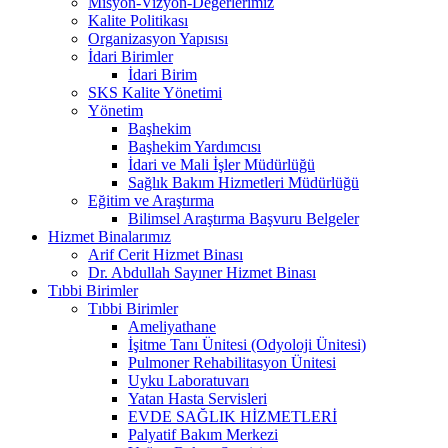
Misyon-Vizyon-Değerlerimiz
Kalite Politikası
Organizasyon Yapısısı
İdari Birimler
İdari Birim
SKS Kalite Yönetimi
Yönetim
Başhekim
Başhekim Yardımcısı
İdari ve Mali İşler Müdürlüğü
Sağlık Bakım Hizmetleri Müdürlüğü
Eğitim ve Araştırma
Bilimsel Araştırma Başvuru Belgeler
Hizmet Binalarımız
Arif Cerit Hizmet Binası
Dr. Abdullah Sayıner Hizmet Binası
Tıbbi Birimler
Tıbbi Birimler
Ameliyathane
İşitme Tanı Ünitesi (Odyoloji Ünitesi)
Pulmoner Rehabilitasyon Ünitesi
Uyku Laboratuvarı
Yatan Hasta Servisleri
EVDE SAĞLIK HİZMETLERİ
Palyatif Bakım Merkezi