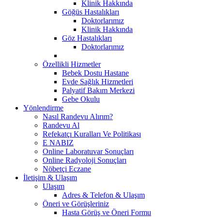
Klinik Hakkında
Göğüs Hastalıkları
Doktorlarımız
Klinik Hakkında
Göz Hastalıkları
Doktorlarımız
Özellikli Hizmetler
Bebek Dostu Hastane
Evde Sağlık Hizmetleri
Palyatif Bakım Merkezi
Gebe Okulu
Yönlendirme
Nasıl Randevu Alırım?
Randevu Al
Refekatçı Kuralları Ve Politikası
E NABIZ
Online Laboratuvar Sonuçları
Online Radyoloji Sonuçları
Nöbetçi Eczane
İletişim & Ulaşım
Ulaşım
Adres & Telefon & Ulaşım
Öneri ve Görüşleriniz
Hasta Görüş ve Öneri Formu