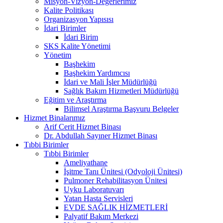
Misyon-Vizyon-Değerlerimiz
Kalite Politikası
Organizasyon Yapısısı
İdari Birimler
İdari Birim
SKS Kalite Yönetimi
Yönetim
Başhekim
Başhekim Yardımcısı
İdari ve Mali İşler Müdürlüğü
Sağlık Bakım Hizmetleri Müdürlüğü
Eğitim ve Araştırma
Bilimsel Araştırma Başvuru Belgeler
Hizmet Binalarımız
Arif Cerit Hizmet Binası
Dr. Abdullah Sayıner Hizmet Binası
Tıbbi Birimler
Tıbbi Birimler
Ameliyathane
İşitme Tanı Ünitesi (Odyoloji Ünitesi)
Pulmoner Rehabilitasyon Ünitesi
Uyku Laboratuvarı
Yatan Hasta Servisleri
EVDE SAĞLIK HİZMETLERİ
Palyatif Bakım Merkezi